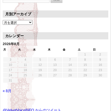
索:
月別アーカイブ
月
別
ア
カレンダー
ー
カ
2026年8月
イ
月
火
水
木
金
土
日
ブ
1
2
3
4
5
6
7
8
9
10
11
12
13
14
15
16
17
18
19
20
21
22
23
24
25
26
27
28
29
30
31
« 8月
@VelvetVoiceINFO からのツイート