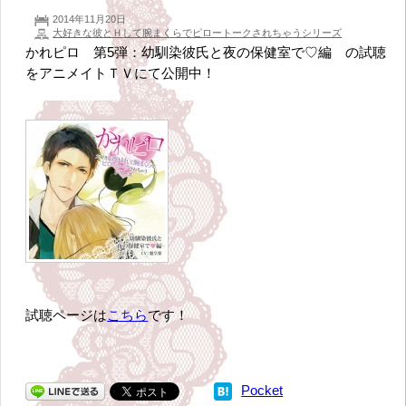
2014年11月20日
大好きな彼とＨして腕まくらでピロートークされちゃうシリーズ
かれピロ 第5弾：幼馴染彼氏と夜の保健室で♡編 の試聴
をアニメイトＴＶにて公開中！
試聴ページは
こちら
です！
Pocket