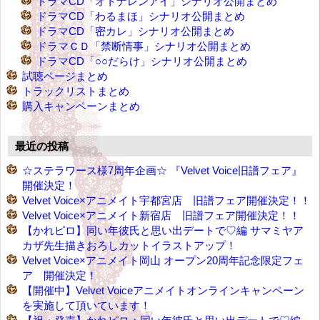
ドラマCD「オトナレンアイ」シナリオ公開まとめ
ドラマCD「わるまほ」シナリオ公開まとめ
ドラマCD「密カレ」シナリオ公開まとめ
ドラマＣＤ「禁断情事」シナリオ公開まとめ
ドラマCD「○○だらけ」シナリオ公開まとめ
試聴ページまとめ
トラックリストまとめ
購入キャンペーンまとめ
最近の投稿
☆ステラワース様7周年企画☆ 『Velvet Voice旧譜フェア』
開催決定！
Velvet Voice×アニメイト宇都宮店 旧譜フェア開催決定！！
Velvet Voice×アニメイト新宿店 旧譜フェア開催決定！！
【かれピロ】同い年彼氏と思い出デートで♡編 サマミヤア
カザ先生描きおろしカットイラストアップ！
Velvet Voice×アニメイト岡山 オープン20周年記念限定フェ
ア 開催決定！
【開催中】Velvet Voiceアニメイトオンラインキャンペーン
を実施して頂いています！