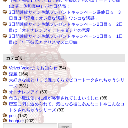
【祝・発売】かれピロ：同い年彼氏と思い出デートで♡編
(出演：佐和真中）が本日発売！
3日間連続サイン色紙プレゼントキャンペーン最終日☆ 3
日目は「淫魔：オレ様な誘惑・ワンコな誘惑」
3日間連続サイン色紙プレゼントキャンペーン2日目☆ 2日
目は「オトナレンアイ：トモダチとの恋愛」
3日間連続サイン色紙プレゼントキャンペーン1日目☆ 1日
目は「年下彼氏とクリスマスに♡編」
カテゴリー
Velvet Voiceよりお知らせ
(54)
淫魔
(164)
大好きな彼とＨして腕まくらでピロートークされちゃうシリ
ーズ
(581)
オトナレンアイ
(63)
わるい魔法使いに姫が略奪されてしまいました
(98)
密室に閉じ込められて、気になる彼にあんなコトやこんなコ
トをされちゃうシリーズ
(93)
petit
(152)
bouquet
(202)
検