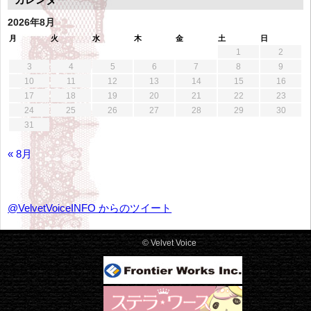
ー
カ
2026年8月
イ
月
火
水
木
金
土
日
ブ
1
2
3
4
5
6
7
8
9
10
11
12
13
14
15
16
17
18
19
20
21
22
23
24
25
26
27
28
29
30
31
« 8月
@VelvetVoiceINFO からのツイート
© Velvet Voice