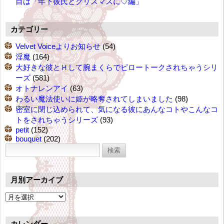
目は「年下彼氏とクリスマスに♡編」
カテゴリー
Velvet Voiceよりお知らせ
(54)
淫魔
(164)
大好きな彼とＨして腕まくらでピロートークされちゃうシリ
ーズ
(581)
オトナレンアイ
(63)
わるい魔法使いに姫が略奪されてしまいました
(98)
密室に閉じ込められて、気になる彼にあんなコトやこんなコ
トをされちゃうシリーズ
(93)
petit
(152)
bouquet
(202)
検
索:
月別アーカイブ
月
別
ア
カレンダー