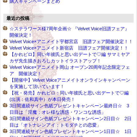
購入キャンペーンまとめ
最近の投稿
☆ステラワース様7周年企画☆ 『Velvet Voice旧譜フェア』
開催決定！
Velvet Voice×アニメイト宇都宮店 旧譜フェア開催決定！！
Velvet Voice×アニメイト新宿店 旧譜フェア開催決定！！
【かれピロ】同い年彼氏と思い出デートで♡編 サマミヤア
カザ先生描きおろしカットイラストアップ！
Velvet Voice×アニメイト岡山 オープン20周年記念限定フェ
ア 開催決定！
【開催中】Velvet Voiceアニメイトオンラインキャンペーン
を実施して頂いています！
【祝・発売】かれピロ：同い年彼氏と思い出デートで♡編
(出演：佐和真中）が本日発売！
3日間連続サイン色紙プレゼントキャンペーン最終日☆ 3
日目は「淫魔：オレ様な誘惑・ワンコな誘惑」
3日間連続サイン色紙プレゼントキャンペーン2日目☆ 2日
目は「オトナレンアイ：トモダチとの恋愛」
3日間連続サイン色紙プレゼントキャンペーン1日目☆ 1日