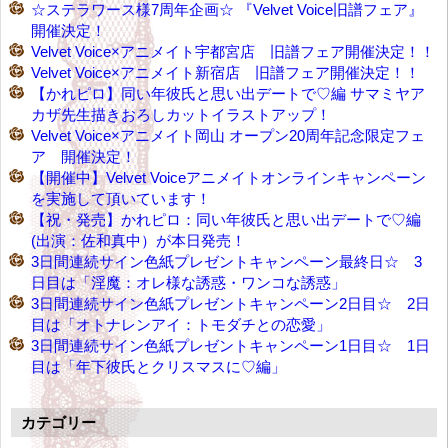
☆ステラワース様7周年企画☆ 『Velvet Voice旧譜フェア』
開催決定！
Velvet Voice×アニメイト宇都宮店 旧譜フェア開催決定！！
Velvet Voice×アニメイト新宿店 旧譜フェア開催決定！！
【かれピロ】同い年彼氏と思い出デートで♡編 サマミヤア
カザ先生描きおろしカットイラストアップ！
Velvet Voice×アニメイト岡山 オープン20周年記念限定フェ
ア 開催決定！
【開催中】Velvet Voiceアニメイトオンラインキャンペーン
を実施して頂いています！
【祝・発売】かれピロ：同い年彼氏と思い出デートで♡編
(出演：佐和真中）が本日発売！
3日間連続サイン色紙プレゼントキャンペーン最終日☆ 3
日目は「淫魔：オレ様な誘惑・ワンコな誘惑」
3日間連続サイン色紙プレゼントキャンペーン2日目☆ 2日
目は「オトナレンアイ：トモダチとの恋愛」
3日間連続サイン色紙プレゼントキャンペーン1日目☆ 1日
目は「年下彼氏とクリスマスに♡編」
カテゴリー