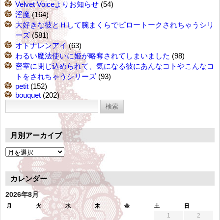
Velvet Voiceよりお知らせ
(54)
淫魔
(164)
大好きな彼とＨして腕まくらでピロートークされちゃうシリ
ーズ
(581)
オトナレンアイ
(63)
わるい魔法使いに姫が略奪されてしまいました
(98)
密室に閉じ込められて、気になる彼にあんなコトやこんなコ
トをされちゃうシリーズ
(93)
petit
(152)
bouquet
(202)
検
索:
月別アーカイブ
月
別
ア
カレンダー
ー
カ
2026年8月
イ
月
火
水
木
金
土
日
ブ
1
2