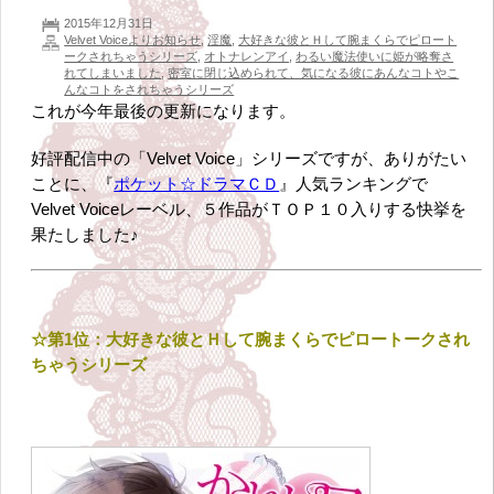
2015年12月31日
Velvet Voiceよりお知らせ
,
淫魔
,
大好きな彼とＨして腕まくらでピロート
ークされちゃうシリーズ
,
オトナレンアイ
,
わるい魔法使いに姫が略奪さ
れてしまいました
,
密室に閉じ込められて、気になる彼にあんなコトやこ
んなコトをされちゃうシリーズ
これが今年最後の更新になります。
好評配信中の「Velvet Voice」シリーズですが、ありがたい
ことに、『
ポケット☆ドラマＣＤ
』人気ランキングで
Velvet Voiceレーベル、５作品がＴＯＰ１０入りする快挙を
果たしました♪
☆第1位：大好きな彼とＨして腕まくらでピロートークされ
ちゃうシリーズ