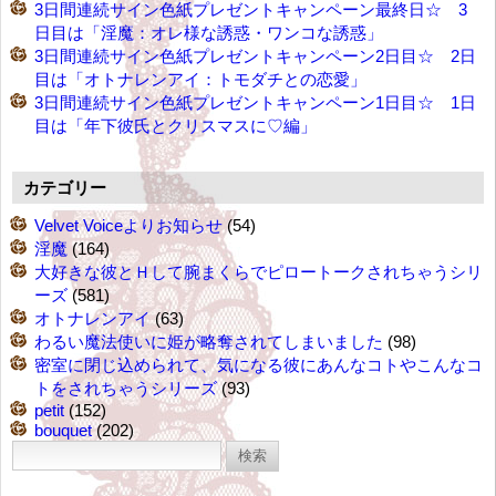
3日間連続サイン色紙プレゼントキャンペーン最終日☆ 3
日目は「淫魔：オレ様な誘惑・ワンコな誘惑」
3日間連続サイン色紙プレゼントキャンペーン2日目☆ 2日
目は「オトナレンアイ：トモダチとの恋愛」
3日間連続サイン色紙プレゼントキャンペーン1日目☆ 1日
目は「年下彼氏とクリスマスに♡編」
カテゴリー
Velvet Voiceよりお知らせ
(54)
淫魔
(164)
大好きな彼とＨして腕まくらでピロートークされちゃうシリ
ーズ
(581)
オトナレンアイ
(63)
わるい魔法使いに姫が略奪されてしまいました
(98)
密室に閉じ込められて、気になる彼にあんなコトやこんなコ
トをされちゃうシリーズ
(93)
petit
(152)
bouquet
(202)
検
索: