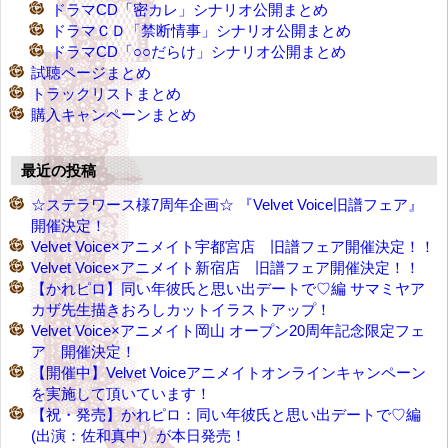
ドラマCD「密カレ」シナリオ公開まとめ
ドラマＣＤ「禁断情事」シナリオ公開まとめ
ドラマCD「○○だらけ」シナリオ公開まとめ
試聴ページまとめ
トラックリストまとめ
購入キャンペーンまとめ
最近の投稿
☆ステラワース様7周年企画☆ 『Velvet Voice旧譜フェア』
開催決定！
Velvet Voice×アニメイト宇都宮店 旧譜フェア開催決定！！
Velvet Voice×アニメイト新宿店 旧譜フェア開催決定！！
【かれピロ】同い年彼氏と思い出デートで♡編 サマミヤア
カザ先生描きおろしカットイラストアップ！
Velvet Voice×アニメイト岡山 オープン20周年記念限定フェ
ア 開催決定！
【開催中】Velvet Voiceアニメイトオンラインキャンペーン
を実施して頂いています！
【祝・発売】かれピロ：同い年彼氏と思い出デートで♡編
(出演：佐和真中）が本日発売！