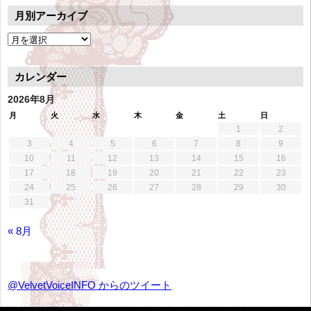
月別アーカイブ
月
別
ア
カレンダー
ー
カ
2026年8月
イ
月
火
水
木
金
土
日
ブ
1
2
3
4
5
6
7
8
9
10
11
12
13
14
15
16
17
18
19
20
21
22
23
24
25
26
27
28
29
30
31
« 8月
@VelvetVoiceINFO からのツイート