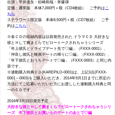
出演：平井達矢・杉崎和哉・斧爆弾
定価：通常版 本体7,000円＋税（CD4枚組） ご予約は
こ
ちら
ステラワース限定版 本体8,500円＋税（CD7枚組） ご予
約は
こちら
※各ＣＤの収録内容は以前発売された ドラマＣＤ 大好きな
彼とＨして腕まくらでピロートークされちゃうシリーズ
「年上彼氏とドライブデート先で♡編」（FXXX-0001）、
「仲良し彼氏と映画デートの帰りに♡編」（FXXX-0002）、
「年下彼氏とおうちデートで♡編」（FXXX-0003）と同じ内
容です。
※連動購入特典ＣＤ(KAREPILO-0001)は、上記3点(FXXX-
0001～0003)をご購入いただき、2014年9月1日までに所定の
方法にてご応募いただいた方にお渡しした連動購入特典と同
一のＣＤです。
2016年3月23日発売予定
大好きな彼とＨして腕まくらでピロートークされちゃうシリ
ーズ 年下彼氏とお買いものデートのあとで♡編