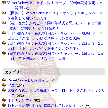
Velvet Voice×アニメイト岡山 オープン20周年記念限定フェ
ア 開催決定！
【開催中】Velvet Voiceアニメイトオンラインキャンペーン
を実施して頂いています！
【祝・発売】かれピロ：同い年彼氏と思い出デートで♡編
(出演：佐和真中）が本日発売！
3日間連続サイン色紙プレゼントキャンペーン最終日☆ 3
日目は「淫魔：オレ様な誘惑・ワンコな誘惑」
3日間連続サイン色紙プレゼントキャンペーン2日目☆ 2日
目は「オトナレンアイ：トモダチとの恋愛」
3日間連続サイン色紙プレゼントキャンペーン1日目☆ 1日
目は「年下彼氏とクリスマスに♡編」
カテゴリー
Velvet Voiceよりお知らせ
(54)
淫魔
(164)
大好きな彼とＨして腕まくらでピロートークされちゃうシリ
ーズ
(581)
オトナレンアイ
(63)
わるい魔法使いに姫が略奪されてしまいました
(98)