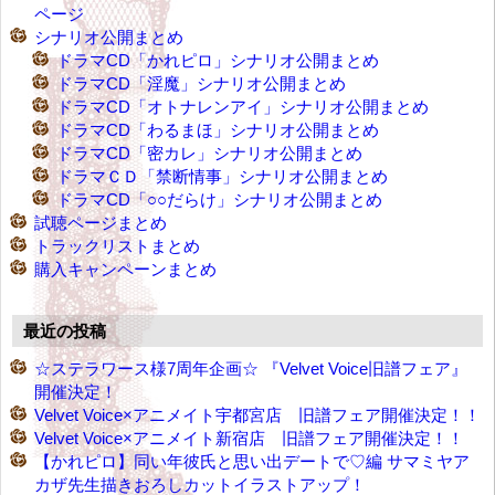
ページ
シナリオ公開まとめ
ドラマCD「かれピロ」シナリオ公開まとめ
ドラマCD「淫魔」シナリオ公開まとめ
ドラマCD「オトナレンアイ」シナリオ公開まとめ
ドラマCD「わるまほ」シナリオ公開まとめ
ドラマCD「密カレ」シナリオ公開まとめ
ドラマＣＤ「禁断情事」シナリオ公開まとめ
ドラマCD「○○だらけ」シナリオ公開まとめ
試聴ページまとめ
トラックリストまとめ
購入キャンペーンまとめ
最近の投稿
☆ステラワース様7周年企画☆ 『Velvet Voice旧譜フェア』
開催決定！
Velvet Voice×アニメイト宇都宮店 旧譜フェア開催決定！！
Velvet Voice×アニメイト新宿店 旧譜フェア開催決定！！
【かれピロ】同い年彼氏と思い出デートで♡編 サマミヤア
カザ先生描きおろしカットイラストアップ！