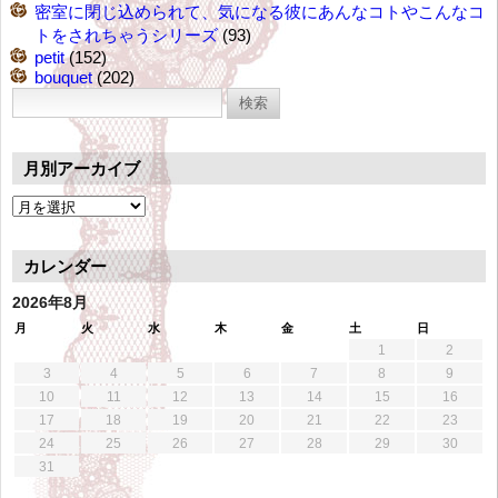
密室に閉じ込められて、気になる彼にあんなコトやこんなコ
トをされちゃうシリーズ
(93)
petit
(152)
bouquet
(202)
検
索:
月別アーカイブ
月
別
ア
カレンダー
ー
カ
2026年8月
イ
月
火
水
木
金
土
日
ブ
1
2
3
4
5
6
7
8
9
10
11
12
13
14
15
16
17
18
19
20
21
22
23
24
25
26
27
28
29
30
31