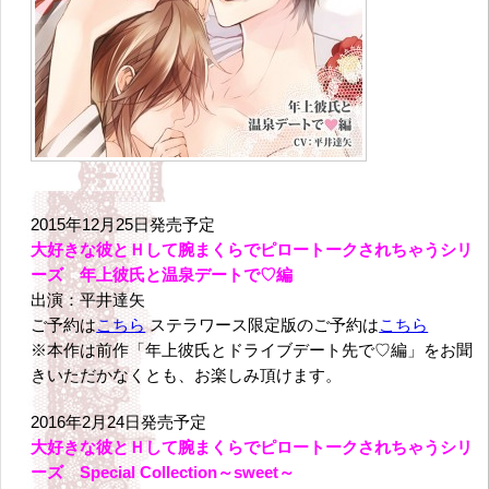
2015年12月25日発売予定
大好きな彼とＨして腕まくらでピロートークされちゃうシリ
ーズ 年上彼氏と温泉デートで♡編
出演：平井達矢
ご予約は
こちら
ステラワース限定版のご予約は
こちら
※本作は前作「年上彼氏とドライブデート先で♡編」をお聞
きいただかなくとも、お楽しみ頂けます。
2016年2月24日発売予定
大好きな彼とＨして腕まくらでピロートークされちゃうシリ
ーズ Special Collection～sweet～