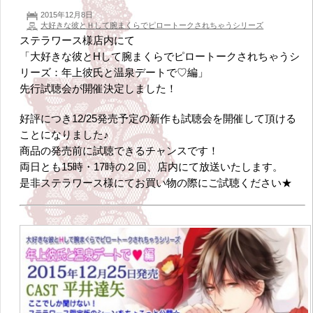
2015年12月8日
大好きな彼とＨして腕まくらでピロートークされちゃうシリーズ
ステラワース様店内にて
「大好きな彼とHして腕まくらでピロートークされちゃうシ
リーズ：年上彼氏と温泉デートで♡編」
先行試聴会が開催決定しました！
好評につき12/25発売予定の新作も試聴会を開催して頂ける
ことになりました♪
商品の発売前に試聴できるチャンスです！
両日とも15時・17時の２回、店内にて放送いたします。
是非ステラワース様にてお買い物の際にご試聴ください★