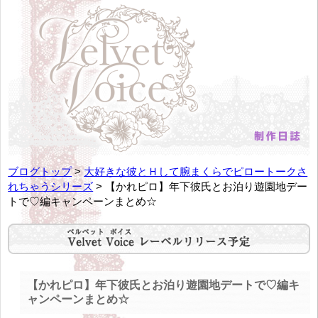
ブログトップ
>
大好きな彼とＨして腕まくらでピロートークさ
れちゃうシリーズ
> 【かれピロ】年下彼氏とお泊り遊園地デー
トで♡編キャンペーンまとめ☆
【かれピロ】年下彼氏とお泊り遊園地デートで♡編キ
ャンペーンまとめ☆