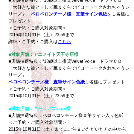
■店舗抽選特典：”18歳以上推奨Velvet Voice ドラマＣＤ
「大好きな彼とＨして腕まくらでピロートークされちゃうシ
リーズ」
ペロペロンチーノ様 直筆サイン色紙
を１名様に
プレゼント
＜ご予約・ご購入対象期間＞
2015年10月31日（土）23:59まで
詳細・ご予約・ご購入は
こちら
■対象店舗：アニメイト天王寺店様
■店舗抽選特典：”18歳以上推奨Velvet Voice ドラマＣＤ
「大好きな彼とＨして腕まくらでピロートークされちゃうシ
リーズ」
ペロペロンチーノ様 直筆サイン色紙
１名様にプレゼント
＜ご予約・ご購入対象期間＞
2015年10月31日（土）23:59まで
■対象店舗：キャラアニ.com様
■店舗抽選特典：ペロペロンチーノ様直筆サイン入り色紙
＜ご予約・ご購入対象期間＞
2015年10月31日（土）までにご注文いただいた方の中から