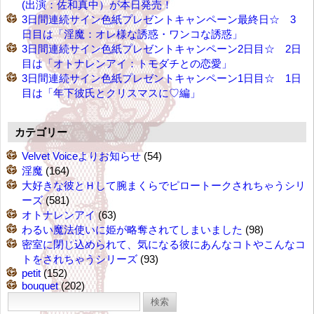
(出演：佐和真中）が本日発売！
3日間連続サイン色紙プレゼントキャンペーン最終日☆ 3
日目は「淫魔：オレ様な誘惑・ワンコな誘惑」
3日間連続サイン色紙プレゼントキャンペーン2日目☆ 2日
目は「オトナレンアイ：トモダチとの恋愛」
3日間連続サイン色紙プレゼントキャンペーン1日目☆ 1日
目は「年下彼氏とクリスマスに♡編」
カテゴリー
Velvet Voiceよりお知らせ
(54)
淫魔
(164)
大好きな彼とＨして腕まくらでピロートークされちゃうシリ
ーズ
(581)
オトナレンアイ
(63)
わるい魔法使いに姫が略奪されてしまいました
(98)
密室に閉じ込められて、気になる彼にあんなコトやこんなコ
トをされちゃうシリーズ
(93)
petit
(152)
bouquet
(202)
検
索: