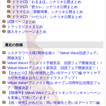
ドラマCD「わるまほ」シナリオ公開まとめ
ドラマCD「密カレ」シナリオ公開まとめ
ドラマＣＤ「禁断情事」シナリオ公開まとめ
ドラマCD「○○だらけ」シナリオ公開まとめ
試聴ページまとめ
トラックリストまとめ
購入キャンペーンまとめ
最近の投稿
☆ステラワース様7周年企画☆ 『Velvet Voice旧譜フェア』
開催決定！
Velvet Voice×アニメイト宇都宮店 旧譜フェア開催決定！！
Velvet Voice×アニメイト新宿店 旧譜フェア開催決定！！
【かれピロ】同い年彼氏と思い出デートで♡編 サマミヤア
カザ先生描きおろしカットイラストアップ！
Velvet Voice×アニメイト岡山 オープン20周年記念限定フェ
ア 開催決定！
【開催中】Velvet Voiceアニメイトオンラインキャンペーン
を実施して頂いています！
【祝・発売】かれピロ：同い年彼氏と思い出デートで♡編