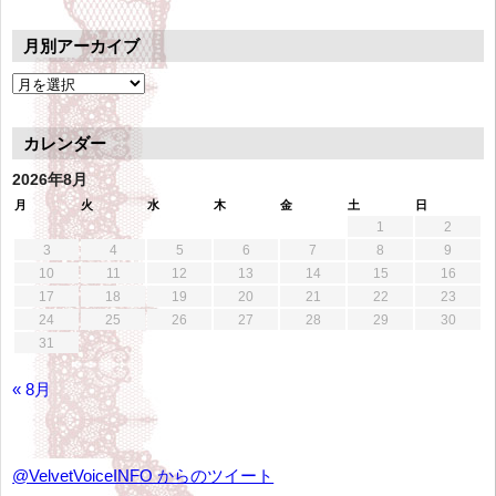
月別アーカイブ
月
別
ア
カレンダー
ー
カ
2026年8月
イ
月
火
水
木
金
土
日
ブ
1
2
3
4
5
6
7
8
9
10
11
12
13
14
15
16
17
18
19
20
21
22
23
24
25
26
27
28
29
30
31
« 8月
@VelvetVoiceINFO からのツイート