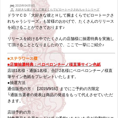
2015年04月9日
大好きな彼とＨして腕まくらでピロートークされちゃうシリーズ
ドラマＣＤ「大好きな彼とＨして腕まくらでピロートークさ
れちゃうシリーズ」も皆様のおかげで、たくさんのリリース
を続けることができております♪
リリースを続ける中でたくさんの店舗様に抽選特典を実施し
て頂けることとなりましたので、ここで一挙にご紹介♪
■ステラワース様
■店舗抽選特典：ペロペロンチーノ様直筆サイン色紙
店頭1名様・通販1名様、合計2名様にペロペロンチーノ様直
筆サイン色紙をプレゼントいたします。
●抽選方法
通信販売の方：【2015/9/16】までにご予約の方限定
└通販当選者の発表は商品の発送をもって代えさせていただ
きます。
店頭予約の方：