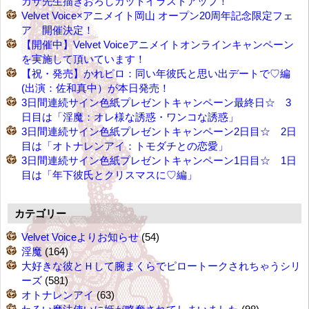
カザ先生描きおろしカットイラストアップ！
Velvet Voice×アニメイト岡山 オープン20周年記念限定フェ
ア 開催決定！
【開催中】Velvet Voiceアニメイトオンラインキャンペーン
を実施して頂いています！
【祝・発売】かれピロ：同い年彼氏と思い出デートで♡編
(出演：佐和真中）が本日発売！
3日間連続サイン色紙プレゼントキャンペーン最終日☆ 3
日目は「淫魔：オレ様な誘惑・ワンコな誘惑」
3日間連続サイン色紙プレゼントキャンペーン2日目☆ 2日
目は「オトナレンアイ：トモダチとの恋愛」
3日間連続サイン色紙プレゼントキャンペーン1日目☆ 1日
目は「年下彼氏とクリスマスに♡編」
カテゴリー
Velvet Voiceよりお知らせ
(54)
淫魔
(164)
大好きな彼とＨして腕まくらでピロートークされちゃうシリ
ーズ
(581)
オトナレンアイ
(63)