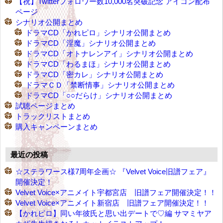
【祝】Twitterフォロワー数10,000名突破記念 アイコン配布
ページ
シナリオ公開まとめ
ドラマCD「かれピロ」シナリオ公開まとめ
ドラマCD「淫魔」シナリオ公開まとめ
ドラマCD「オトナレンアイ」シナリオ公開まとめ
ドラマCD「わるまほ」シナリオ公開まとめ
ドラマCD「密カレ」シナリオ公開まとめ
ドラマＣＤ「禁断情事」シナリオ公開まとめ
ドラマCD「○○だらけ」シナリオ公開まとめ
試聴ページまとめ
トラックリストまとめ
購入キャンペーンまとめ
最近の投稿
☆ステラワース様7周年企画☆ 『Velvet Voice旧譜フェア』
開催決定！
Velvet Voice×アニメイト宇都宮店 旧譜フェア開催決定！！
Velvet Voice×アニメイト新宿店 旧譜フェア開催決定！！
【かれピロ】同い年彼氏と思い出デートで♡編 サマミヤア