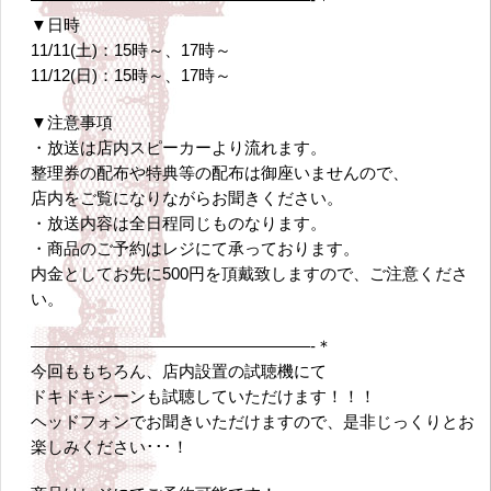
▼日時
11/11(土)：15時～、17時～
11/12(日)：15時～、17時～
▼注意事項
・放送は店内スピーカーより流れます。
整理券の配布や特典等の配布は御座いませんので、
店内をご覧になりながらお聞きください。
・放送内容は全日程同じものなります。
・商品のご予約はレジにて承っております。
内金としてお先に500円を頂戴致しますので、ご注意くださ
い。
—————————————————-＊
今回ももちろん、店内設置の試聴機にて
ドキドキシーンも試聴していただけます！！！
ヘッドフォンでお聞きいただけますので、是非じっくりとお
楽しみください･･･！