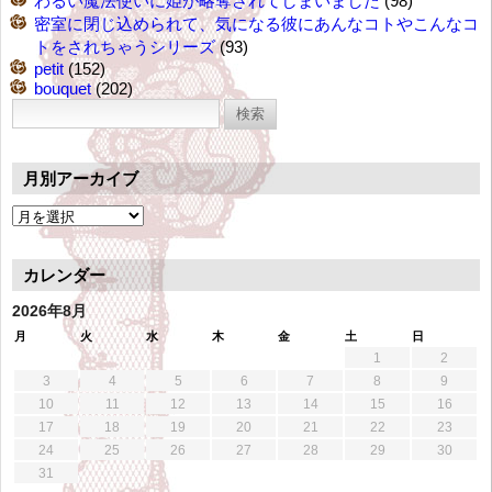
わるい魔法使いに姫が略奪されてしまいました
(98)
密室に閉じ込められて、気になる彼にあんなコトやこんなコ
トをされちゃうシリーズ
(93)
petit
(152)
bouquet
(202)
検
索:
月別アーカイブ
月
別
ア
カレンダー
ー
カ
2026年8月
イ
月
火
水
木
金
土
日
ブ
1
2
3
4
5
6
7
8
9
10
11
12
13
14
15
16
17
18
19
20
21
22
23
24
25
26
27
28
29
30
31