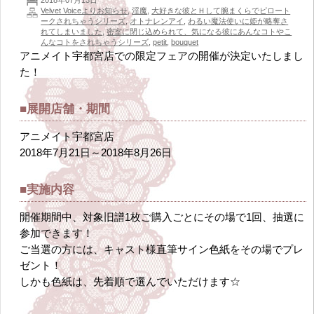
Velvet Voiceよりお知らせ
,
淫魔
,
大好きな彼とＨして腕まくらでピロート
ークされちゃうシリーズ
,
オトナレンアイ
,
わるい魔法使いに姫が略奪さ
れてしまいました
,
密室に閉じ込められて、気になる彼にあんなコトやこ
んなコトをされちゃうシリーズ
,
petit
,
bouquet
アニメイト宇都宮店での限定フェアの開催が決定いたしまし
た！
■展開店舗・期間
アニメイト宇都宮店
2018年7月21日～2018年8月26日
■実施内容
開催期間中、対象旧譜1枚ご購入ごとにその場で1回、抽選に
参加できます！
ご当選の方には、キャスト様直筆サイン色紙をその場でプレ
ゼント！
しかも色紙は、先着順で選んでいただけます☆