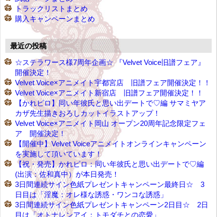
トラックリストまとめ
購入キャンペーンまとめ
最近の投稿
☆ステラワース様7周年企画☆ 『Velvet Voice旧譜フェア』
開催決定！
Velvet Voice×アニメイト宇都宮店 旧譜フェア開催決定！！
Velvet Voice×アニメイト新宿店 旧譜フェア開催決定！！
【かれピロ】同い年彼氏と思い出デートで♡編 サマミヤア
カザ先生描きおろしカットイラストアップ！
Velvet Voice×アニメイト岡山 オープン20周年記念限定フェ
ア 開催決定！
【開催中】Velvet Voiceアニメイトオンラインキャンペーン
を実施して頂いています！
【祝・発売】かれピロ：同い年彼氏と思い出デートで♡編
(出演：佐和真中）が本日発売！
3日間連続サイン色紙プレゼントキャンペーン最終日☆ 3
日目は「淫魔：オレ様な誘惑・ワンコな誘惑」
3日間連続サイン色紙プレゼントキャンペーン2日目☆ 2日
目は「オトナレンアイ：トモダチとの恋愛」