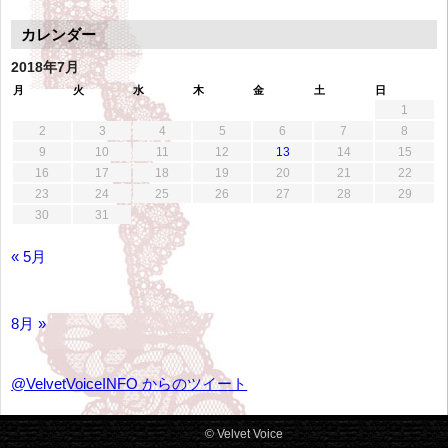
別
ア
カレンダー
ー
カ
2018年7月
イ
月
火
水
木
金
土
日
ブ
1
2
3
4
5
6
7
8
9
10
11
12
13
14
15
16
17
18
19
20
21
22
23
24
25
26
27
28
29
30
31
« 5月
8月 »
@VelvetVoiceINFO からのツイート
© Velvet Voice