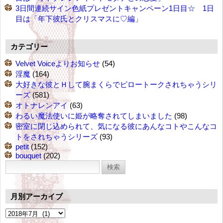
3日間連続サイン色紙プレゼントキャンペーン1日目☆ 1日
目は「年下彼氏とクリスマスに♡編」
カテゴリー
Velvet Voiceよりお知らせ
(54)
淫魔
(164)
大好きな彼とＨして腕まくらでピロートークされちゃうシリ
ーズ
(581)
オトナレンアイ
(63)
わるい魔法使いに姫が略奪されてしまいました
(98)
密室に閉じ込められて、気になる彼にあんなコトやこんなコ
トをされちゃうシリーズ
(93)
petit
(152)
bouquet
(202)
検
索:
月別アーカイブ
月